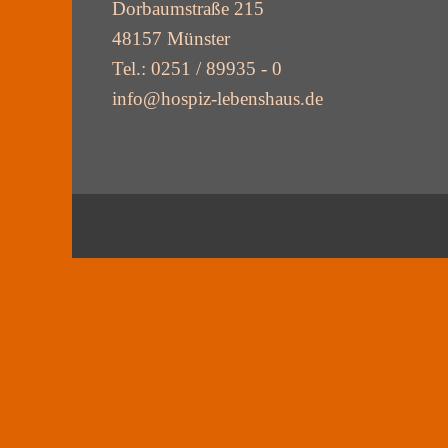
Dorbaumstraße 215
48157 Münster
Tel.: 0251 / 89935 - 0
info@hospiz-lebenshaus.de